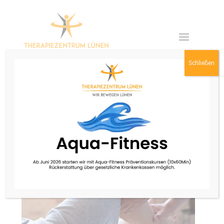
Schließen
Therapiezentrum Lünen
Wir bewegen
Lünen.