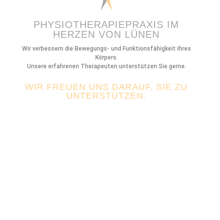
PHYSIOTHERAPIEPRAXIS IM
HERZEN VON LÜNEN
Wir verbessern die Bewegungs- und Funktionsfähigkeit ihres
Körpers.
Unsere erfahrenen Therapeuten unterstützen Sie gerne.
WIR FREUEN UNS DARAUF, SIE ZU
UNTERSTÜTZEN.